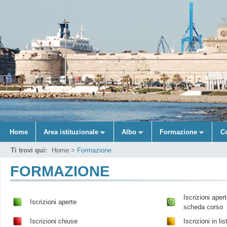
Home
Area istituzionale
Albo
Formazione
C
Ti trovi qui:
Home
> Formazione
FORMAZIONE
Iscrizioni aper
Iscrizioni aperte
scheda corso
Iscrizioni chiuse
Iscrizioni in li